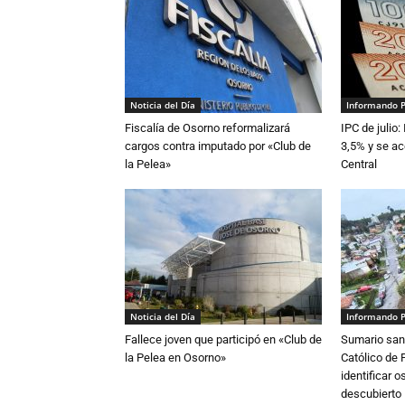
Noticia del Día
Informando 
Fiscalía de Osorno reformalizará
IPC de julio:
cargos contra imputado por «Club de
3,5% y se ac
la Pelea»
Central
Noticia del Día
Informando 
Fallece joven que participó en «Club de
Sumario sani
la Pelea en Osorno»
Católico de 
identificar 
descubierto