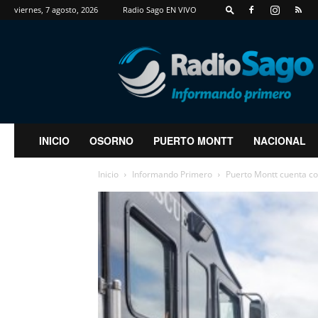
viernes, 7 agosto, 2026
Radio Sago EN VIVO
RadioSago
INICIO
OSORNO
PUERTO MONTT
NACIONAL
Inicio
Informando Primero
Puerto Montt cuenta co