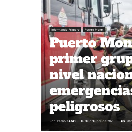
Informando Primero
Puerto Montt
Puerto Mont
primer gru
nivel nacio
emergencias
peligrosos
Por
Radio SAGO
-
16 de octubre de 2023
202