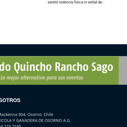
existió violencia física ni verbal de...
SOTROS
Mackenna 904, Osorno, Chile
ICOLA Y GANADERA DE OSORNO A.G.
64 223 2160