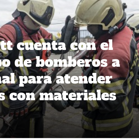
t cuenta con el
po de bomberos a
nal para atender
 con materiales