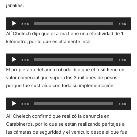
jabalíes.
Reproductor
00:00
00:00
de
Alí Chelech dijo que el arma tiene una efectividad de 1
audio
kilómetro, por lo que es altamente letal.
Reproductor
00:00
00:00
de
El propietario del arma robada dijo que el fusil tiene un
audio
valor comercial que supera los 3 millones de pesos,
porque fue sustraído con toda su implementación.
Reproductor
00:00
00:00
de
Alí Chelech confirmó que realizó la denuncia en
audio
Carabineros, por lo que se están realizando peritajes a
las cámaras de seguridad y el vehículo desde el que fue