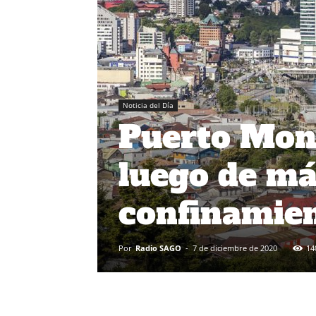
Noticia del Día
Puerto Mont
luego de má
confinamie
Por
Radio SAGO
-
7 de diciembre de 2020
14