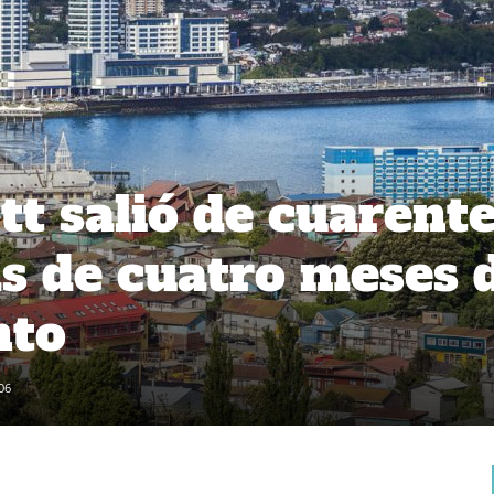
t salió de cuarent
s de cuatro meses 
nto
06