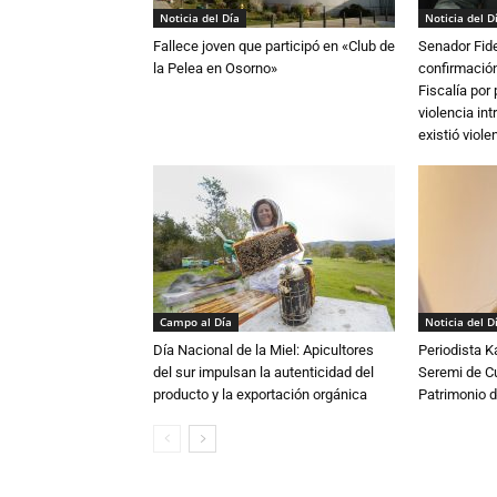
Noticia del Día
Noticia del D
Fallece joven que participó en «Club de
Senador Fide
la Pelea en Osorno»
confirmación
Fiscalía por
violencia in
existió violen
Campo al Día
Noticia del D
Día Nacional de la Miel: Apicultores
Periodista 
del sur impulsan la autenticidad del
Seremi de Cul
producto y la exportación orgánica
Patrimonio d