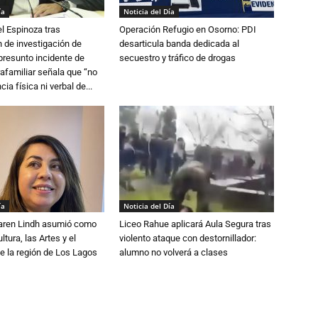
ía
Noticia del Día
l Espinoza tras
Operación Refugio en Osorno: PDI
 de investigación de
desarticula banda dedicada al
 presunto incidente de
secuestro y tráfico de drogas
trafamiliar señala que “no
cia física ni verbal de...
ía
Noticia del Día
Karen Lindh asumió como
Liceo Rahue aplicará Aula Segura tras
tura, las Artes y el
violento ataque con destornillador:
e la región de Los Lagos
alumno no volverá a clases