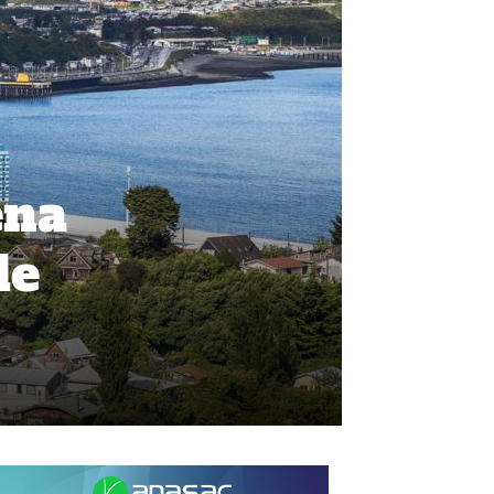
ena
de