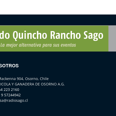
SOTROS
Mackenna 904, Osorno, Chile
ICOLA Y GANADERA DE OSORNO A.G.
64 223 2160
 9 57244942
sa@radiosago.cl