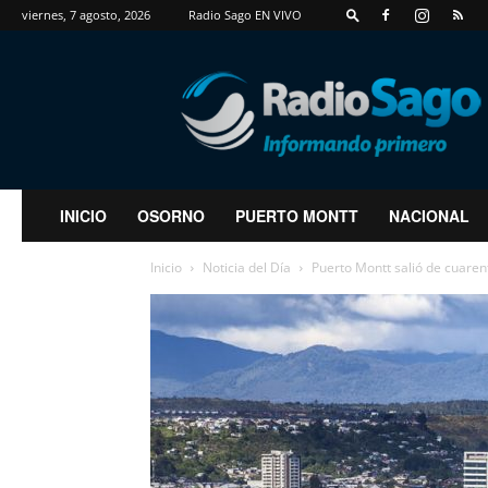
viernes, 7 agosto, 2026
Radio Sago EN VIVO
RadioSago
INICIO
OSORNO
PUERTO MONTT
NACIONAL
Inicio
Noticia del Día
Puerto Montt salió de cuaren