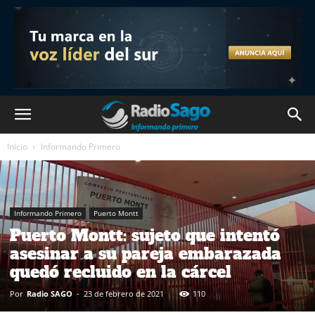
Inicio
Informando Primero
Informando Primero
Puerto Montt
Puerto Montt: sujeto que intentó
asesinar a su pareja embarazada
quedó recluido en la cárcel
Por
Radio SAGO
-
23 de febrero de 2021
110