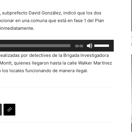
I, subprefecto David González, indicó que los dos
uncionar en una comuna que está en fase 1 del Plan
 inmediatamente.
Utiliza
00:00
las
realizadas por detectives de la Brigada Investigadora
teclas
ontt, quienes llegaron hasta la calle Walker Martínez
de
 los locales funcionando de manera ilegal.
flecha
arriba/abajo
para
aumentar
o
disminuir
el
volumen.