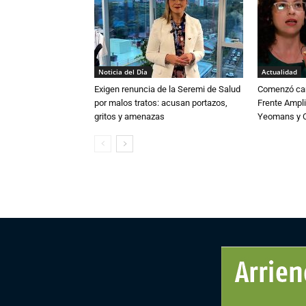
Noticia del Día
Actualidad
Exigen renuncia de la Seremi de Salud
Comenzó cam
por malos tratos: acusan portazos,
Frente Ampli
gritos y amenazas
Yeomans y C