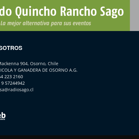
SOTROS
Mackenna 904, Osorno, Chile
ICOLA Y GANADERA DE OSORNO A.G.
64 223 2160
 9 57244942
sa@radiosago.cl