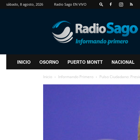
sábado, 8 agosto, 2026
Radio Sago EN VIVO
RadioSago
INICIO
OSORNO
PUERTO MONTT
NACIONAL
Inicio
Informando Primero
Pulso Ciudadano: Presi