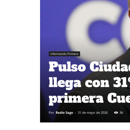
Informando Primero
Pulso Ciuda
llega con 3
primera Cue
Por
Radio Sago
-
31 de mayo de 2026
36