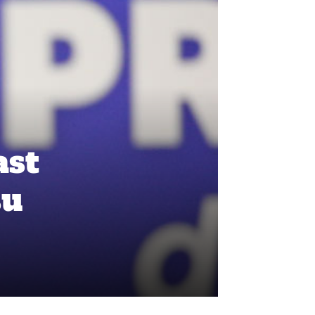
ast
su