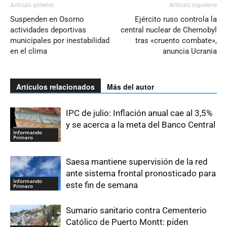
Artículo anterior
Artículo siguiente
Suspenden en Osorno
Ejército ruso controla la
actividades deportivas
central nuclear de Chernobyl
municipales por inestabilidad
tras «cruento combate»,
en el clima
anuncia Ucrania
Artículos relacionados
Más del autor
IPC de julio: Inflación anual cae al 3,5%
y se acerca a la meta del Banco Central
Informando
Primero
Saesa mantiene supervisión de la red
ante sistema frontal pronosticado para
Informando
este fin de semana
Primero
Sumario sanitario contra Cementerio
Católico de Puerto Montt: piden