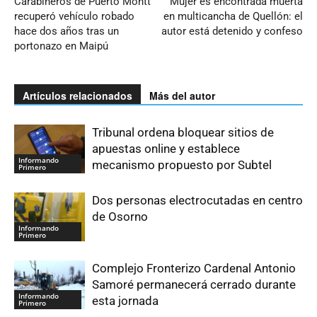
Carabineros de Puerto Montt
Mujer es encontrada muerta
recuperó vehículo robado
en multicancha de Quellón: el
hace dos años tras un
autor está detenido y confeso
portonazo en Maipú
Artículos relacionados
Más del autor
Tribunal ordena bloquear sitios de
apuestas online y establece
Informando
mecanismo propuesto por Subtel
Primero
Dos personas electrocutadas en centro
de Osorno
Informando
Primero
Complejo Fronterizo Cardenal Antonio
Samoré permanecerá cerrado durante
Informando
esta jornada
Primero