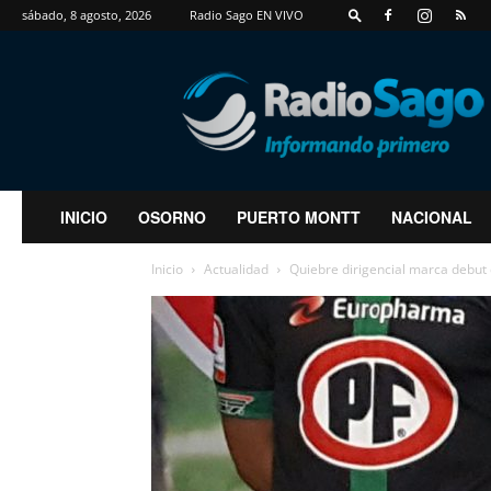
sábado, 8 agosto, 2026
Radio Sago EN VIVO
RadioSago
INICIO
OSORNO
PUERTO MONTT
NACIONAL
Inicio
Actualidad
Quiebre dirigencial marca debut