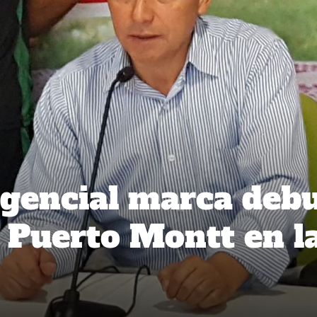
igencial marca deb
 Puerto Montt en l