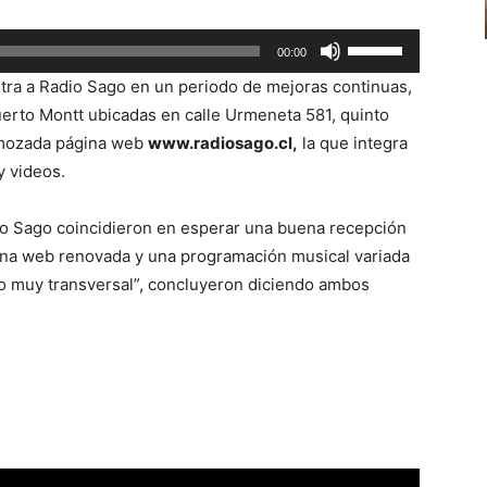
para
Utiliza
00:00
aumentar
las
o
tra a Radio Sago en un periodo de mejoras continuas,
teclas
disminuir
uerto Montt ubicadas en calle Urmeneta 581, quinto
de
el
remozada página web
www.radiosago.cl,
la que integra
flecha
volumen.
y videos.
arriba/abajo
para
io Sago coincidieron en esperar una buena recepción
aumentar
ina web renovada y una programación musical variada
o
ro muy transversal”, concluyeron diciendo ambos
disminuir
el
volumen.