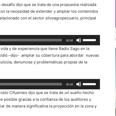
 desafío dijo que se trata de una propuesta realizada
on la necesidad de extender y ampliar los contenidos
lacionado con el sector silvoagropecuario, principal
Utiliza
00:00
las
vida y de experiencia que tiene Radio Sago en la
teclas
cidió –dijo- ampliar su cobertura para abordar nuevas
de
cuícola, denuncias y problemáticas propias de la
flecha
arriba/abajo
para
Utiliza
00:00
aumentar
las
o
rcelo Cifuentes dijo que se trata de un sueño hecho
teclas
disminuir
ue posible gracias a la confianza de los auditores y
de
el
ar de manera significativa la proyección en la zona y
flecha
volumen.
arriba/abajo