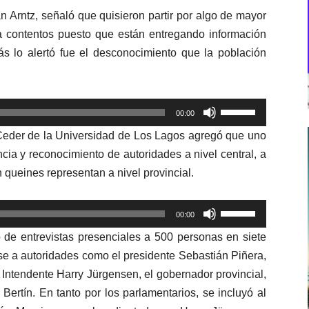
an Arntz, señaló que quisieron partir por algo de mayor
eja contentos puesto que están entregando información
s lo alertó fue el desconocimiento que la población
Utiliza
00:00
las
l Ceder de la Universidad de Los Lagos agregó que uno
teclas
cia y reconocimiento de autoridades a nivel central, a
de
n queines representan a nivel provincial.
flecha
arriba/abajo
Utiliza
para
00:00
las
aumentar
 de entrevistas presenciales a 500 personas en siete
teclas
o
se a autoridades como el presidente Sebastián Piñera,
de
disminuir
l Intendente Harry Jürgensen, el gobernador provincial,
flecha
el
Bertín. En tanto por los parlamentarios, se incluyó al
arriba/abajo
volumen.