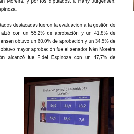
n Moreira, y por los diputados, a Harry Jürgensen,
para
spinoza.
aumentar
o
ltados destacadas fueron la evaluación a la gestión de
disminuir
se alzó con un 55,2% de aprobación y un 41,8% de
el
ürgensen obtuvo un 60,0% de aprobación y un 34,5% de
volumen.
n obtuvo mayor aprobación fue el senador Iván Moreira
ón alcanzó fue Fidel Espinoza con un 47,7% de