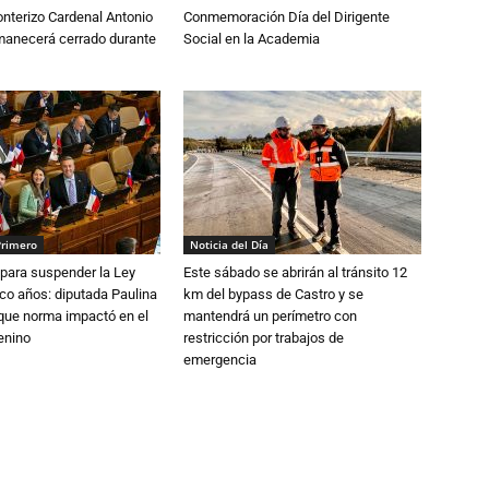
nterizo Cardenal Antonio
Conmemoración Día del Dirigente
anecerá cerrado durante
Social en la Academia
Primero
Noticia del Día
para suspender la Ley
Este sábado se abrirán al tránsito 12
nco años: diputada Paulina
km del bypass de Castro y se
que norma impactó en el
mantendrá un perímetro con
enino
restricción por trabajos de
emergencia