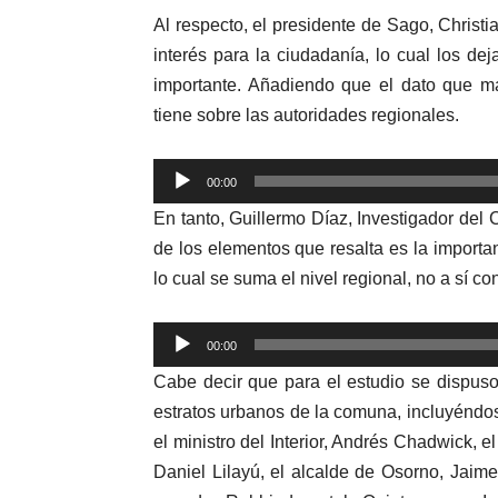
Al respecto, el presidente de Sago, Christi
interés para la ciudadanía, lo cual los d
importante. Añadiendo que el dato que má
tiene sobre las autoridades regionales.
Reproductor
00:00
de
En tanto, Guillermo Díaz, Investigador de
audio
de los elementos que resalta es la importan
lo cual se suma el nivel regional, no a sí co
Reproductor
00:00
de
Cabe decir que para el estudio se dispuso
audio
estratos urbanos de la comuna, incluyéndo
el ministro del Interior, Andrés Chadwick, e
Daniel Lilayú, el alcalde de Osorno, Jaime 