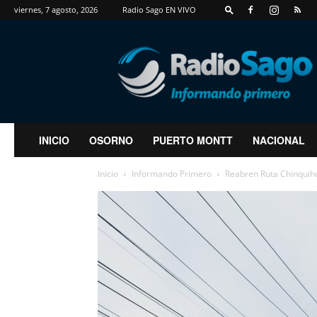
viernes, 7 agosto, 2026
Radio Sago EN VIVO
RadioSago
INICIO
OSORNO
PUERTO MONTT
NACIONAL
Inicio
Informando Primero
Reabren Ruta Chinquihu