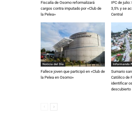
Fiscalía de Osorno reformalizará
IPC de julio:
cargos contra imputado por «Club de
3,5% y se ac
la Pelea»
Central
Noticia del Día
Informando 
Fallece joven que participó en «Club de
Sumario sani
la Pelea en Osorno»
Católico de 
identificar 
descubierto