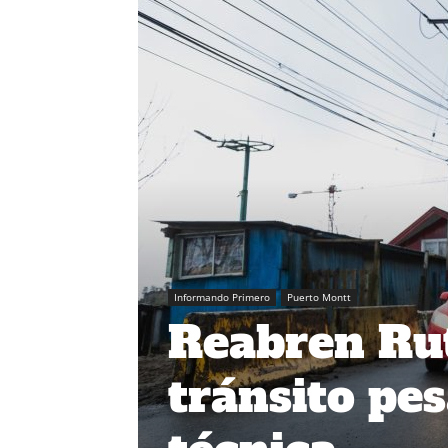
Informando Primero
Puerto Montt
Reabren Rut
tránsito pe