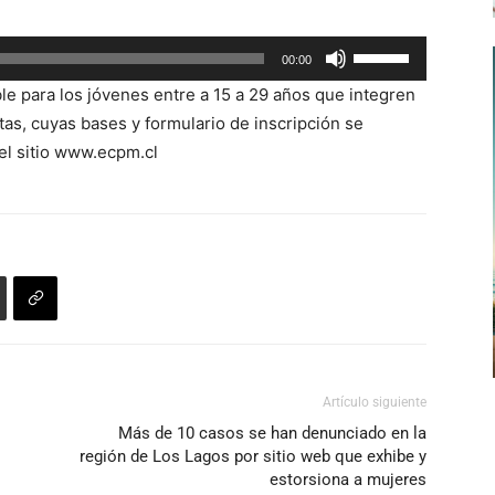
flecha
arriba/abajo
Utiliza
00:00
para
las
aumentar
le para los jóvenes entre a 15 a 29 años que integren
teclas
o
s, cuyas bases y formulario de inscripción se
de
disminuir
el sitio www.ecpm.cl
flecha
el
arriba/abajo
volumen.
para
aumentar
o
disminuir
el
volumen.
Artículo siguiente
Más de 10 casos se han denunciado en la
región de Los Lagos por sitio web que exhibe y
estorsiona a mujeres