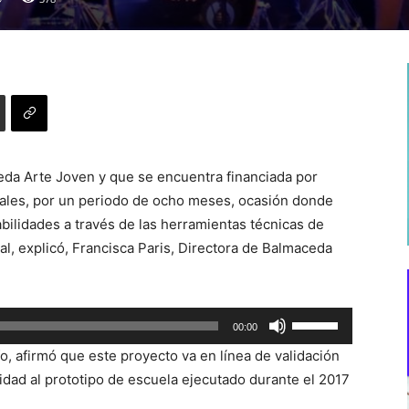
ceda Arte Joven y que se encuentra financiada por
cales, por un periodo de ocho meses, ocasión donde
bilidades a través de las herramientas técnicas de
l, explicó, Francisca Paris, Directora de Balmaceda
Utiliza
00:00
las
o, afirmó que este proyecto va en línea de validación
teclas
idad al prototipo de escuela ejecutado durante el 2017
de