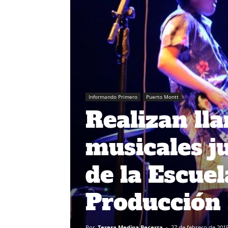
Informando Primero
Puerto Montt
Realizan ll
musicales ju
de la Escue
Producción
Por
Teresa Medina Becerra
-
27 de febrero de 201