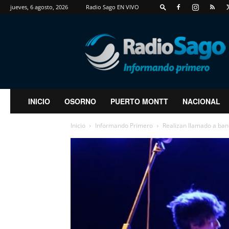
jueves, 6 agosto, 2026
Radio Sago EN VIVO
RadioSago
INICIO
OSORNO
PUERTO MONTT
NACIONAL
Inicio
Informando Primero
Realizan llamado a band