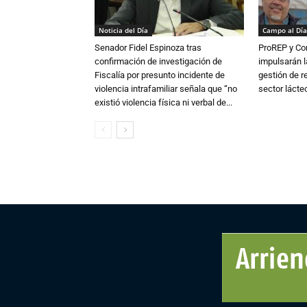
Noticia del Día
Campo al Día
Senador Fidel Espinoza tras
ProREP y Co
confirmación de investigación de
impulsarán l
Fiscalía por presunto incidente de
gestión de r
violencia intrafamiliar señala que “no
sector lácte
existió violencia física ni verbal de...