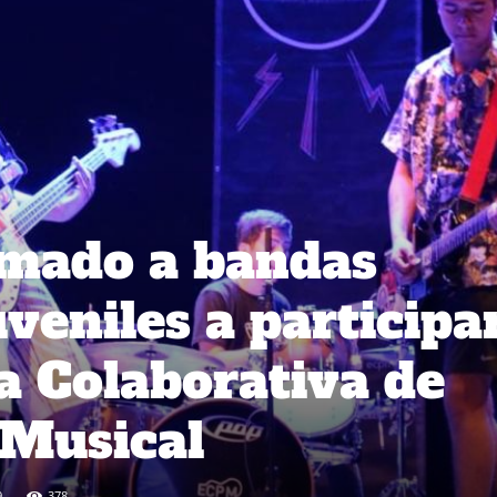
amado a bandas
veniles a participa
la Colaborativa de
 Musical
9
378