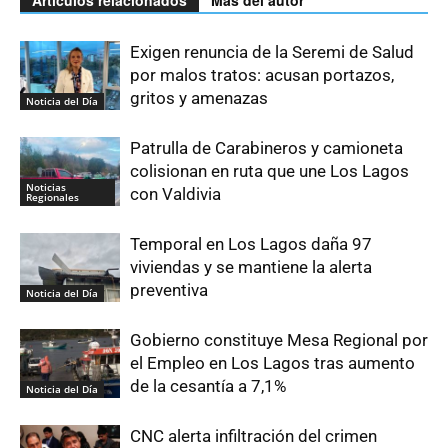
Artículos relacionados
Más del autor
Exigen renuncia de la Seremi de Salud
por malos tratos: acusan portazos,
gritos y amenazas
Noticia del Día
Patrulla de Carabineros y camioneta
colisionan en ruta que une Los Lagos
Noticias
con Valdivia
Regionales
Temporal en Los Lagos daña 97
viviendas y se mantiene la alerta
preventiva
Noticia del Día
Gobierno constituye Mesa Regional por
el Empleo en Los Lagos tras aumento
de la cesantía a 7,1%
Noticia del Día
CNC alerta infiltración del crimen