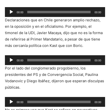
Reproductor
00:00
00:00
de
Declaraciones que en Chile generaron amplio rechazo,
audio
en la oposición y en el oficialismo. Por ejemplo, el
timonel de la UDI, Javier Macaya, dijo que no es la forma
de referirse al Primer Mandatario, a pesar de que tiene
más cercanía política con Kast que con Boric.
Reproductor
00:00
00:00
de
Por el lado del conglomerado progobierno, los
audio
presidentes del PS y de Convergencia Social, Paulina
Vodanovic y Diego Ibáñez, dijeron que esperan disculpas
públicas.
Reproductor
00:00
00:00
de
No es primera vez que Kast se refiere en peyorativos