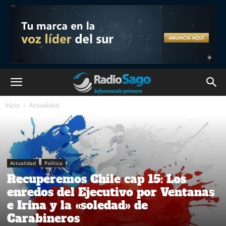
Inicio
Actualidad
Actualidad
Política
Recuperemos Chile cap 15: Los
enredos del Ejecutivo por Ventanas
e Irina y la «soledad» de
Carabineros