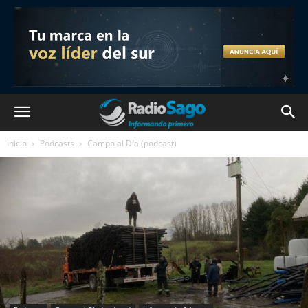
Inicio
Podcasts
Campo al Día (podcast)