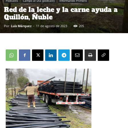
Podcasts
Campo al Día (podcast)
Informando Primero
Red de la leche y la carne ayuda a
Quillón, Ñuble
Por
Luis Márquez
-
11 de agosto de 2023
205