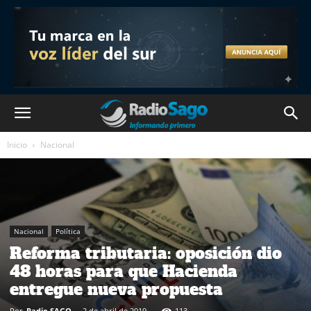
Inicio
Nacional
Nacional
Política
Reforma tributaria: oposición dio
48 horas para que Hacienda
entregue nueva propuesta
Por
Radio SAGO
-
2 de abril de 2019
113