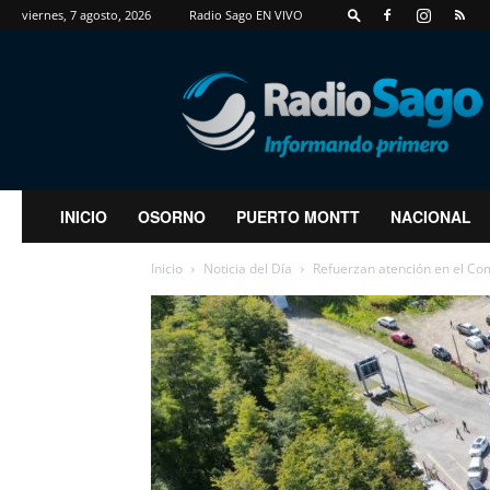
viernes, 7 agosto, 2026
Radio Sago EN VIVO
RadioSago
INICIO
OSORNO
PUERTO MONTT
NACIONAL
Inicio
Noticia del Día
Refuerzan atención en el Com