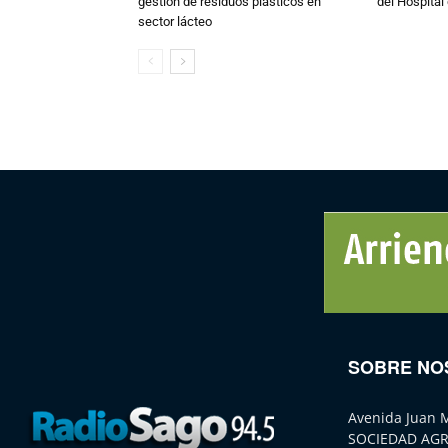
gestión de residuos plásticos en
del Hospital 
sector lácteo
SOBRE NO
Avenida Juan 
SOCIEDAD AGR