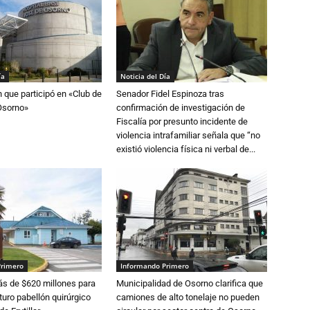
ía
Noticia del Día
n que participó en «Club de
Senador Fidel Espinoza tras
Osorno»
confirmación de investigación de
Fiscalía por presunto incidente de
violencia intrafamiliar señala que “no
existió violencia física ni verbal de...
Primero
Informando Primero
s de $620 millones para
Municipalidad de Osorno clarifica que
turo pabellón quirúrgico
camiones de alto tonelaje no pueden