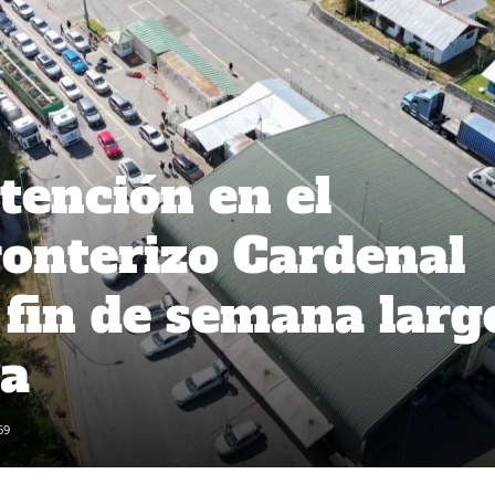
tención en el
onterizo Cardenal
fin de semana larg
na
69