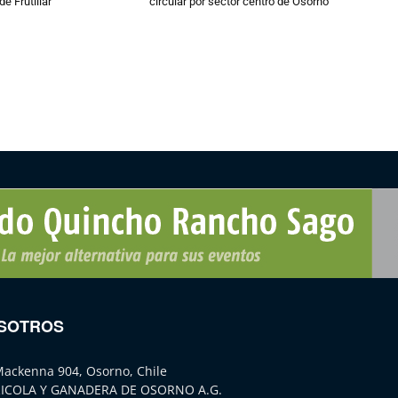
de Frutillar
circular por sector centro de Osorno
SOTROS
Mackenna 904, Osorno, Chile
ICOLA Y GANADERA DE OSORNO A.G.