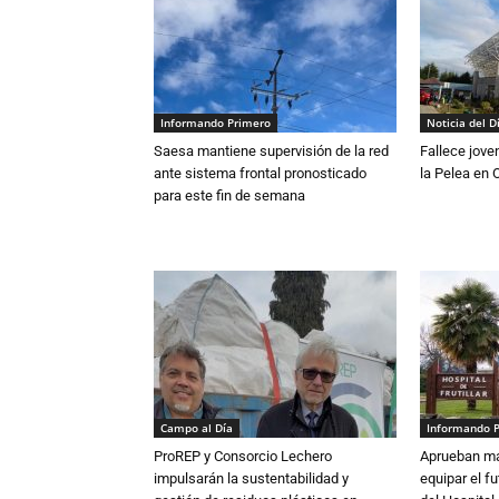
Informando Primero
Noticia del D
Saesa mantiene supervisión de la red
Fallece jove
ante sistema frontal pronosticado
la Pelea en 
para este fin de semana
Campo al Día
Informando 
ProREP y Consorcio Lechero
Aprueban má
impulsarán la sustentabilidad y
equipar el fu