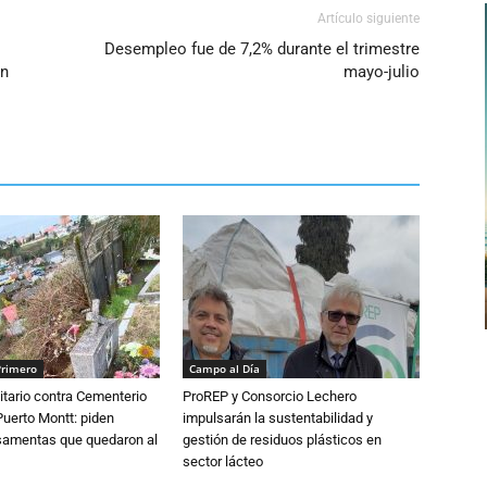
Artículo siguiente
Desempleo fue de 7,2% durante el trimestre
en
mayo-julio
Primero
Campo al Día
tario contra Cementerio
ProREP y Consorcio Lechero
Puerto Montt: piden
impulsarán la sustentabilidad y
osamentas que quedaron al
gestión de residuos plásticos en
sector lácteo