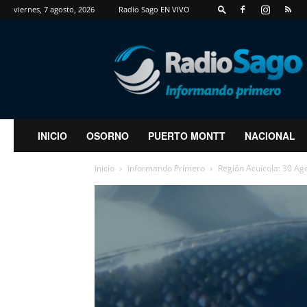
viernes, 7 agosto, 2026
Radio Sago EN VIVO
RadioSago
INICIO
OSORNO
PUERTO MONTT
NACIONAL
Inicio
Informando Primero
Región Acuícola: 30 Ag