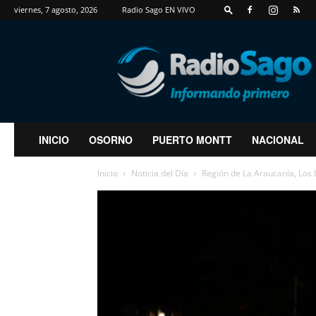
viernes, 7 agosto, 2026
Radio Sago EN VIVO
RadioSago
INICIO
OSORNO
PUERTO MONTT
NACIONAL
Inicio
Noticia del Día
Región de La Araucanía, Los L