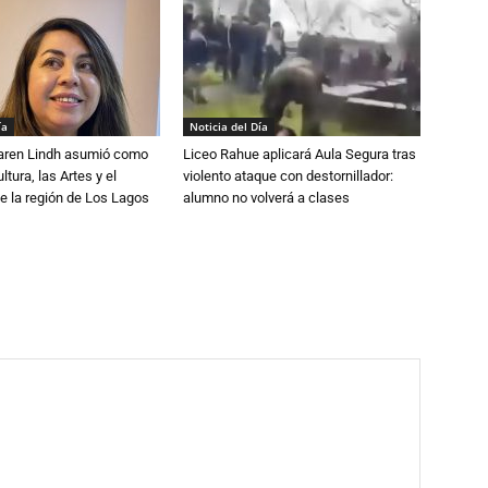
ía
Noticia del Día
Karen Lindh asumió como
Liceo Rahue aplicará Aula Segura tras
tura, las Artes y el
violento ataque con destornillador:
e la región de Los Lagos
alumno no volverá a clases