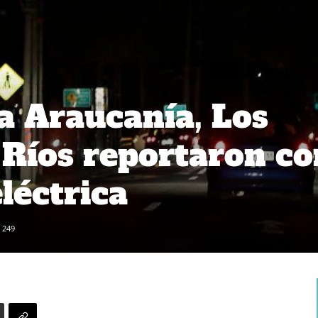
a Araucanía, Los
 Ríos reportaron co
léctrica
249