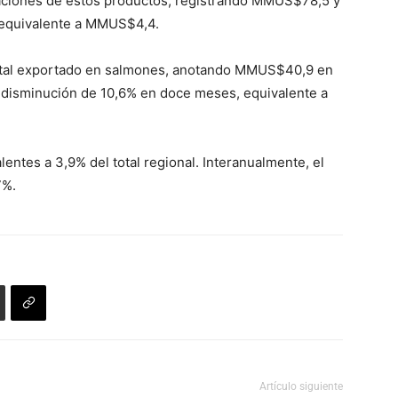
taciones de estos productos, registrando MMUS$78,5 y
e equivalente a MMUS$4,4.
l total exportado en salmones, anotando MMUS$40,9 en
a disminución de 10,6% en doce meses, equivalente a
entes a 3,9% del total regional. Interanualmente, el
7%.
Artículo siguiente