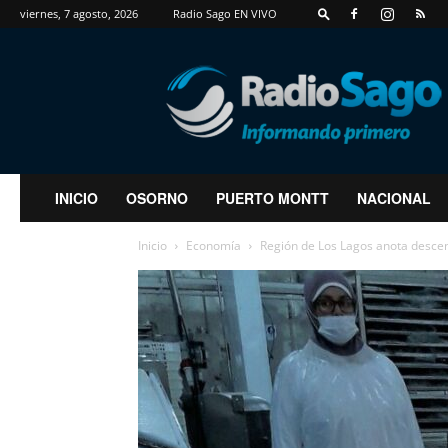
viernes, 7 agosto, 2026
Radio Sago EN VIVO
RadioSago
INICIO
OSORNO
PUERTO MONTT
NACIONAL
Inicio
Economía
Región de Los Lagos anota descen