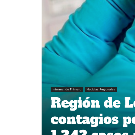
Informando Primero
Noticias Regionales
Región de L
contagios p