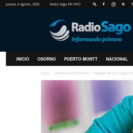
jueves, 6 agosto, 2026
Radio Sago EN VIVO
RadioSago
INICIO
OSORNO
PUERTO MONTT
NACIONAL
Inicio
Informando Primero
Región de Los Lagos in