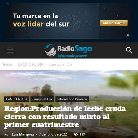
Inicio
CAMPO AL DIA
Campo al Día
CAMPO AL DIA
Campo al Día
Informando Primero
Region:Producción de leche cruda
cierra con resultado mixto al
primer cuatrimestre
Por
Luis Márquez
-
7 de julio de 2022
119