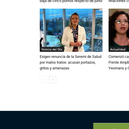
baja de cinco puntos respecto de junio
relaciones 
Noticia del Día
Actualidad
Exigen renuncia de la Seremi de Salud
Comenzó cam
por malos tratos: acusan portazos,
Frente Ampli
gritos y amenazas
Yeomans y C