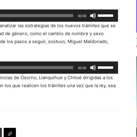
Utiliza
00:00
las
analizar las estrategias de los nuevos trámites que se
teclas
tidad de género, como el cambio de nombre y sexo
de
 de los pasos a seguir, sostuvo, Miguel Maldonado,
flecha
arriba/abajo
para
Utiliza
00:00
aumentar
las
o
incias de Osorno, Llanquihue y Chiloé dirigidas a los
teclas
disminuir
án los que realicen los trámites una vez que la ley, sea
de
el
flecha
volumen.
arriba/abajo
para
aumentar
o
disminuir