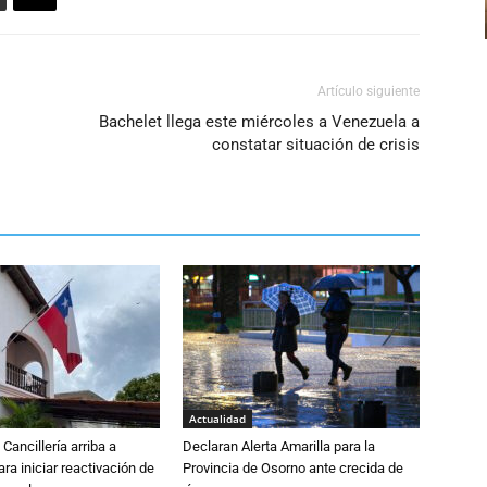
el
volumen.
Artículo siguiente
Bachelet llega este miércoles a Venezuela a
constatar situación de crisis
Actualidad
Cancillería arriba a
Declaran Alerta Amarilla para la
ra iniciar reactivación de
Provincia de Osorno ante crecida de