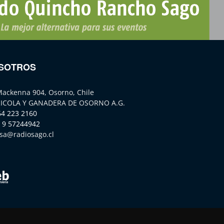
SOTROS
Mackenna 904, Osorno, Chile
ICOLA Y GANADERA DE OSORNO A.G.
64 223 2160
 9 57244942
sa@radiosago.cl