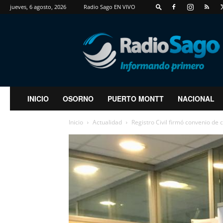
jueves, 6 agosto, 2026
Radio Sago EN VIVO
RadioSago
INICIO
OSORNO
PUERTO MONTT
NACIONAL
Inicio
Actualidad
Registro Civil firmó convenio de