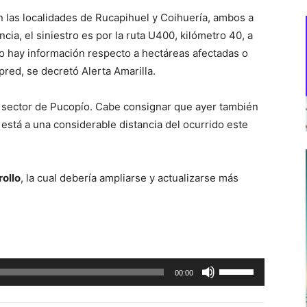
n las localidades de Rucapihuel y Coihuería, ambos a
cia, el siniestro es por la ruta U400, kilómetro 40, a
o hay información respecto a hectáreas afectadas o
ed, se decretó Alerta Amarilla.
el sector de Pucopío. Cabe consignar que ayer también
 está a una considerable distancia del ocurrido este
rollo
, la cual debería ampliarse y actualizarse más
Utiliza
00:00
las
teclas