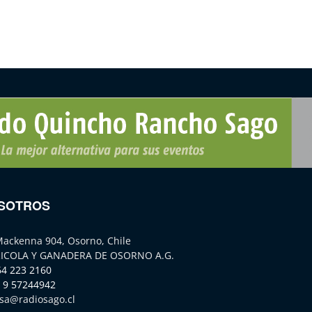
SOTROS
Mackenna 904, Osorno, Chile
ICOLA Y GANADERA DE OSORNO A.G.
64 223 2160
 9 57244942
sa@radiosago.cl