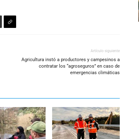
de
flecha
arriba/abajo
para
aumentar
o
Artículo siguiente
disminuir
Agricultura instó a productores y campesinos a
el
o
contratar los “agroseguros” en caso de
volumen.
emergencias climáticas