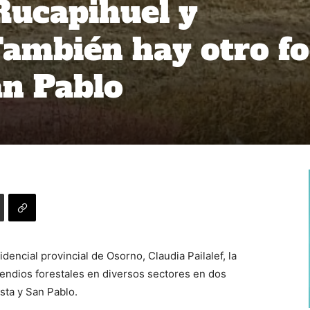
 Rucapihuel y
También hay otro f
an Pablo
dencial provincial de Osorno, Claudia Pailalef, la
cendios forestales en diversos sectores en dos
sta y San Pablo.