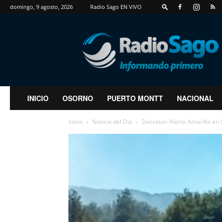
domingo, 9 agosto, 2026
Radio Sago EN VIVO
RadioSago
INICIO
OSORNO
PUERTO MONTT
NACIONAL
Inicio
Noticia del Día
Decretan Alerta Amarilla en S