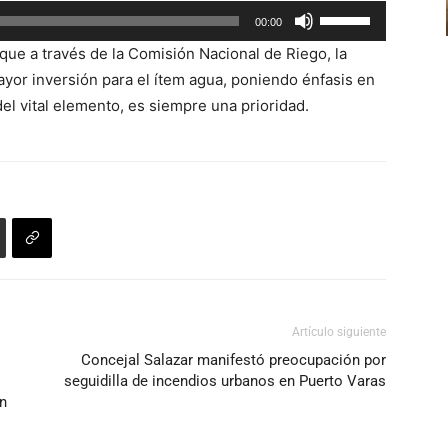
Utiliza
00:00
para
las
aumentar
 que a través de la Comisión Nacional de Riego, la
teclas
o
ayor inversión para el ítem agua, poniendo énfasis en
de
disminuir
del vital elemento, es siempre una prioridad.
flecha
el
arriba/abajo
volumen.
para
aumentar
o
disminuir
el
volumen.
Artículo siguiente
Concejal Salazar manifestó preocupación por
seguidilla de incendios urbanos en Puerto Varas
an