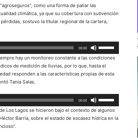
“agroseguros”, como una forma de paliar las
alidad climática, ya que su cobertura con subvención
érdidas, sostuvo la titular regional de la cartera,
Utiliza
00:00
las
iempre hay un monitoreo constante a las condiciones
teclas
dicos de medición de lluvias, por lo que, hasta el
de
dad responden a las características propias de esta
flecha
entó Tania Salas.
arriba/abajo
para
Utiliza
00:00
aumentar
las
o
de Los Lagos se hicieron bajo el contexto de algunos
teclas
disminuir
éctor Barría, sobre el estado de escasez hídrica en la
de
el
ncioso”.
flecha
volumen.
arriba/abajo