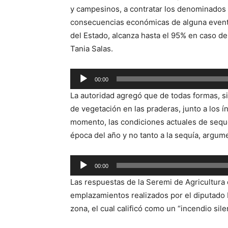
y campesinos, a contratar los denominados 
consecuencias económicas de alguna eventu
del Estado, alcanza hasta el 95% en caso de p
Tania Salas.
Reproductor
00:00
de
La autoridad agregó que de todas formas, s
audio
de vegetación en las praderas, junto a los ín
momento, las condiciones actuales de seque
época del año y no tanto a la sequía, argum
Reproductor
00:00
de
Las respuestas de la Seremi de Agricultura 
audio
emplazamientos realizados por el diputado H
zona, el cual calificó como un “incendio sile