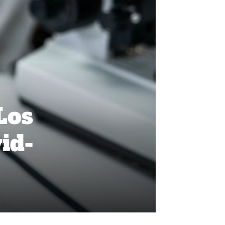
Los
id-