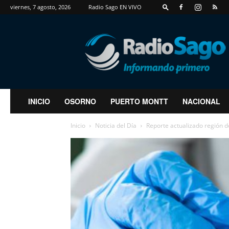
viernes, 7 agosto, 2026
Radio Sago EN VIVO
RadioSago
INICIO
OSORNO
PUERTO MONTT
NACIONAL
Inicio
Noticia del Día
Reporte actualizado región d