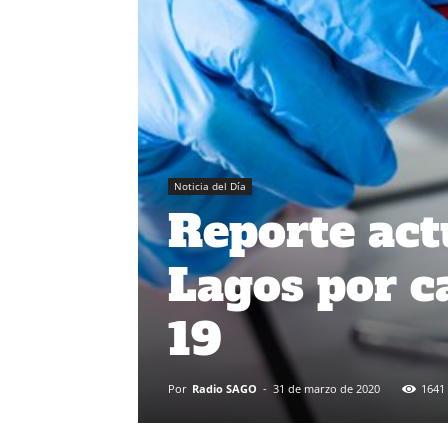
Noticia del Día
Reporte act
Lagos por c
19
Por
Radio SAGO
-
31 de marzo de 2020
1641