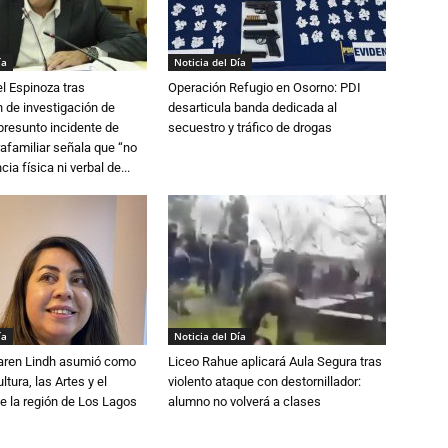
ía
Noticia del Día
l Espinoza tras
Operación Refugio en Osorno: PDI
 de investigación de
desarticula banda dedicada al
 presunto incidente de
secuestro y tráfico de drogas
trafamiliar señala que “no
cia física ni verbal de...
ía
Noticia del Día
Karen Lindh asumió como
Liceo Rahue aplicará Aula Segura tras
tura, las Artes y el
violento ataque con destornillador:
e la región de Los Lagos
alumno no volverá a clases