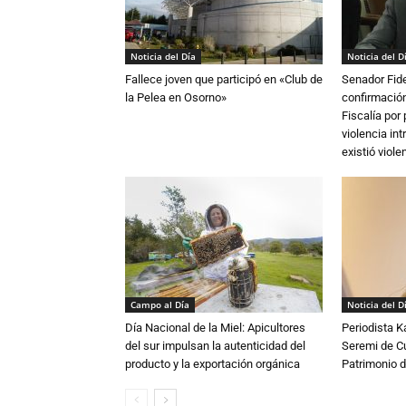
Noticia del Día
Noticia del D
Fallece joven que participó en «Club de
Senador Fide
la Pelea en Osorno»
confirmación
Fiscalía por
violencia in
existió violen
Campo al Día
Noticia del D
Día Nacional de la Miel: Apicultores
Periodista 
del sur impulsan la autenticidad del
Seremi de Cul
producto y la exportación orgánica
Patrimonio d