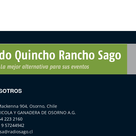
SOTROS
Mackenna 904, Osorno, Chile
ICOLA Y GANADERA DE OSORNO A.G.
64 223 2160
 9 57244942
sa@radiosago.cl