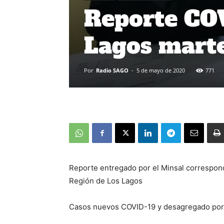
Reporte COV
Lagos mart
Por
Radio SAGO
-
5 de mayo de 2020
771
Reporte entregado por el Minsal correspondi
Región de Los Lagos
Casos nuevos COVID-19 y desagregado po