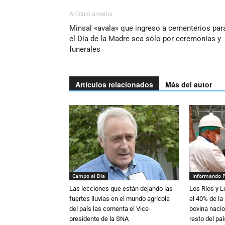
Artículo anterior
Minsal «avala» que ingreso a cementerios par
el Día de la Madre sea sólo por ceremonias y
funerales
Artículos relacionados
Más del autor
Campo al Día
Informando 
Las lecciones que están dejando las
Los Ríos y 
fuertes lluvias en el mundo agrícola
el 40% de la
del país las comenta el Vice-
bovina nacio
presidente de la SNA
resto del paí