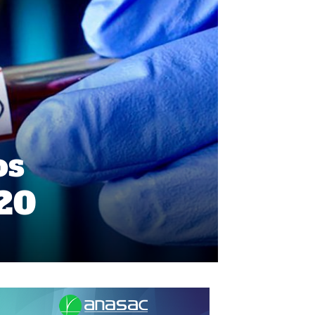
os
020