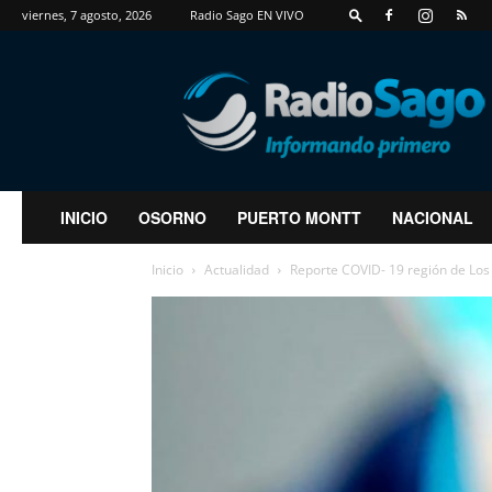
viernes, 7 agosto, 2026
Radio Sago EN VIVO
RadioSago
INICIO
OSORNO
PUERTO MONTT
NACIONAL
Inicio
Actualidad
Reporte COVID- 19 región de Los 