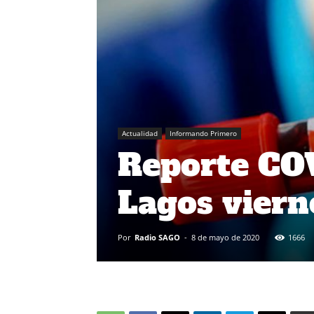
Actualidad
Informando Primero
Reporte COV
Lagos viern
Por
Radio SAGO
-
8 de mayo de 2020
1666