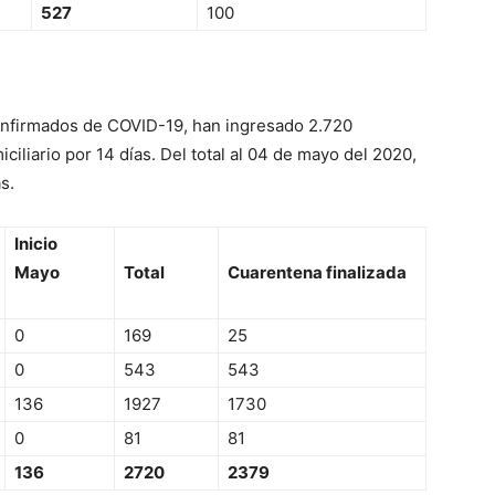
527
100
onfirmados de COVID-19, han ingresado 2.720
iliario por 14 días. Del total al 04 de mayo del 2020,
s.
Inicio
Mayo
Total
Cuarentena finalizada
0
169
25
0
543
543
136
1927
1730
0
81
81
136
2720
2379