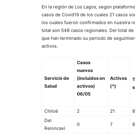
En la región de Los Lagos, según plataform
casos de Covid19 de los cuales 21 casos son
los cuales fueron confirmados en nuestra re
total son 548 casos regionales. Del total d
que han terminado su periodo de seguimient
activos.
Casos
nuevos
Servicio de
(incluidos en
Activos
T
Salud
activos)
(*)
s
06/05
Chiloé
2
21
8
Del
0
7
6
Reloncaví