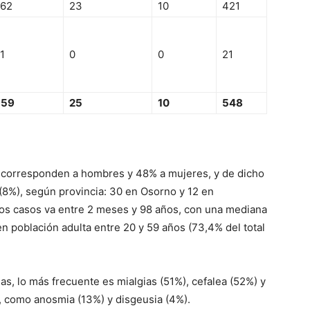
62
23
10
421
1
0
0
21
359
25
10
548
 corresponden a hombres y 48% a mujeres, y de dicho
(8%), según provincia: 30 en Osorno y 12 en
los casos va entre 2 meses y 98 años, con una mediana
n población adulta entre 20 y 59 años (73,4% del total
as, lo más frecuente es mialgias (51%), cefalea (52%) y
s, como anosmia (13%) y disgeusia (4%).