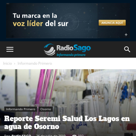
Inicio
Informando Primero
Informando Primero
Osorno
Reporte Seremi Salud Los Lagos en
agua de Osorno
Por
Radio SAGO
-
26 de julio de 2019
192