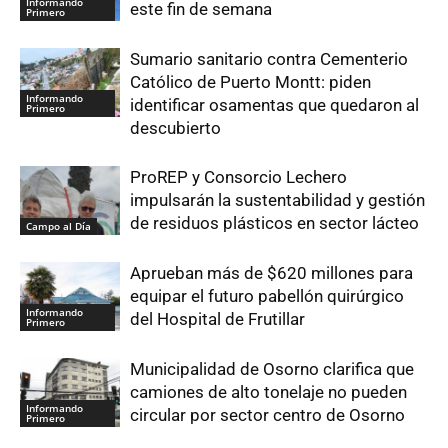
Informando
este fin de semana
Primero
Sumario sanitario contra Cementerio
Católico de Puerto Montt: piden
Informando
identificar osamentas que quedaron al
Primero
descubierto
ProREP y Consorcio Lechero
impulsarán la sustentabilidad y gestión
de residuos plásticos en sector lácteo
Campo al Día
Aprueban más de $620 millones para
equipar el futuro pabellón quirúrgico
Informando
del Hospital de Frutillar
Primero
Municipalidad de Osorno clarifica que
camiones de alto tonelaje no pueden
Informando
circular por sector centro de Osorno
Primero