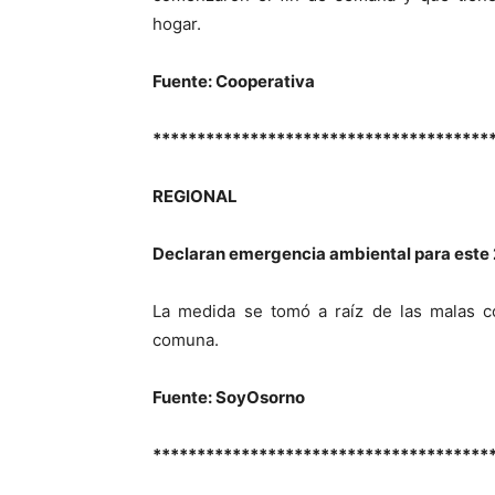
hogar.
Fuente: Cooperativa
**************************************
REGIONAL
Declaran emergencia ambiental para este
La medida se tomó a raíz de las malas co
comuna.
Fuente: SoyOsorno
**************************************