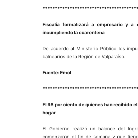
**************************************
Fiscalía formalizará a empresario y a 
incumpliendo la cuarentena
De acuerdo al Ministerio Público los imput
balnearios de la Región de Valparaíso.
Fuente: Emol
**************************************
El 98 por ciento de quienes han recibido e
hogar
El Gobierno realizó un balance del Ing
comenzaron el fin de semana y que tiene