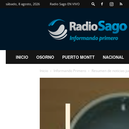
sábado, 8 agosto, 2026
Radio Sago EN VIVO
RadioSago
INICIO
OSORNO
PUERTO MONTT
NACIONAL
Inicio
Informando Primero
Resumen de noticias j