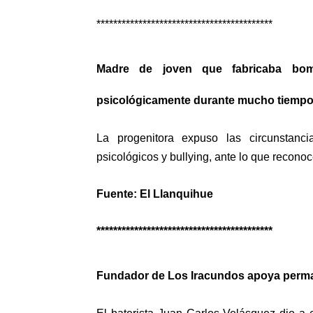
******************************************
Madre de joven que fabricaba bom
psicológicamente durante mucho tiemp
La progenitora expuso las circunstanc
psicológicos y bullying, ante lo que recono
Fuente: El Llanquihue
******************************************
Fundador de Los Iracundos apoya perma