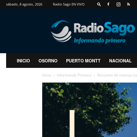
sábado, 8 agosto, 2026
Radio Sago EN VIVO
RadioSago
INICIO
OSORNO
PUERTO MONTT
NACIONAL
Inicio
Informando Primero
Resumen de noticias l