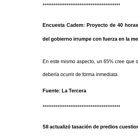
******************************************
Encuesta Cadem: Proyecto de 40 horas
del gobierno irrumpe con fuerza en la m
En este mismo aspecto, un 65% cree que d
debería ocurrir de forma inmediata.
Fuente: La Tercera
******************************************
SII actualizó tasación de predios cuest