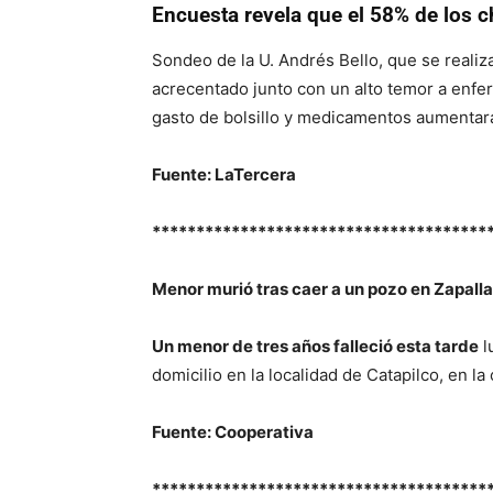
Encuesta revela que el 58% de los c
Sondeo de la U. Andrés Bello, que se reali
acrecentado junto con un alto temor a enf
gasto de bolsillo y medicamentos aumentar
Fuente: LaTercera
**************************************
Menor murió tras caer a un pozo en Zapalla
Un menor de tres años falleció esta tarde
l
domicilio en la localidad de Catapilco, en l
Fuente: Cooperativa
**************************************