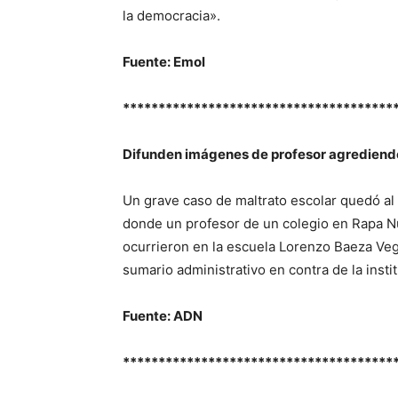
la democracia».
Fuente: Emol
**************************************
Difunden imágenes de profesor agrediendo
Un grave caso de maltrato escolar quedó al 
donde un profesor de un colegio en Rapa N
ocurrieron en la escuela Lorenzo Baeza Veg
sumario administrativo en contra de la inst
Fuente: ADN
**************************************