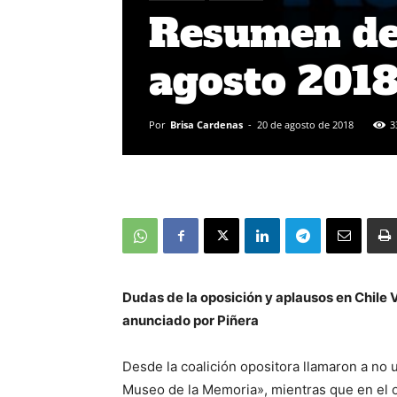
Resumen de 
agosto 201
Por
Brisa Cardenas
-
20 de agosto de 2018
3
Dudas de la oposición y aplausos en Chil
anunciado por Piñera
Desde la coalición opositora llamaron a no u
Museo de la Memoria», mientras que en el o