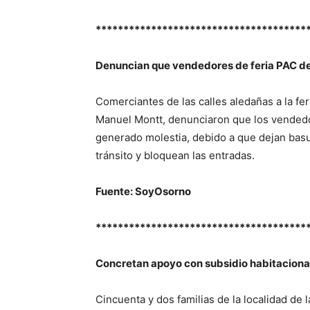
**************************************
Denuncian que vendedores de feria PAC de
Comerciantes de las calles aledañas a la fe
Manuel Montt, denunciaron que los vendedo
generado molestia, debido a que dejan basu
tránsito y bloquean las entradas.
Fuente: SoyOsorno
**************************************
Concretan apoyo con subsidio habitacional
Cincuenta y dos familias de la localidad de 