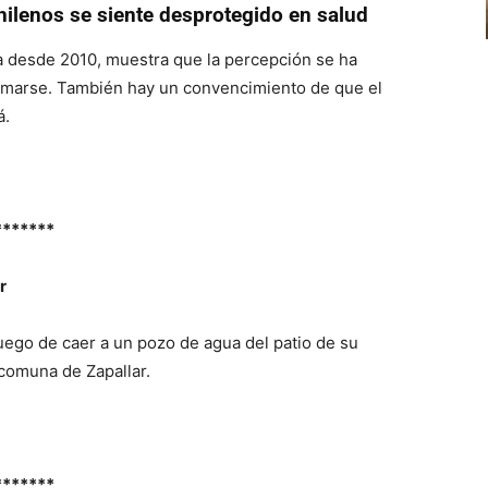
hilenos se siente desprotegido en salud
za desde 2010, muestra que la percepción se ha
ermarse. También hay un convencimiento de que el
á.
*******
r
uego de caer a un pozo de agua del patio de su
a comuna de Zapallar.
*******