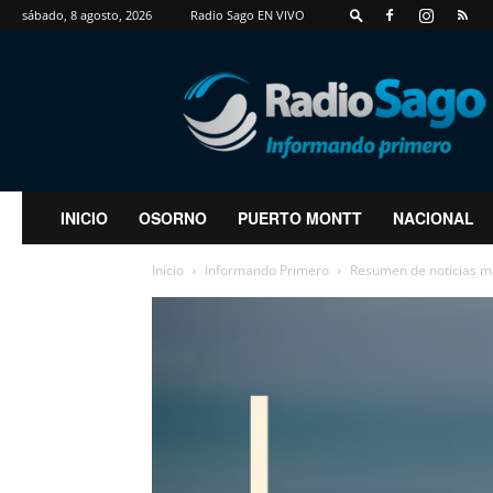
sábado, 8 agosto, 2026
Radio Sago EN VIVO
RadioSago
INICIO
OSORNO
PUERTO MONTT
NACIONAL
Inicio
Informando Primero
Resumen de noticias m