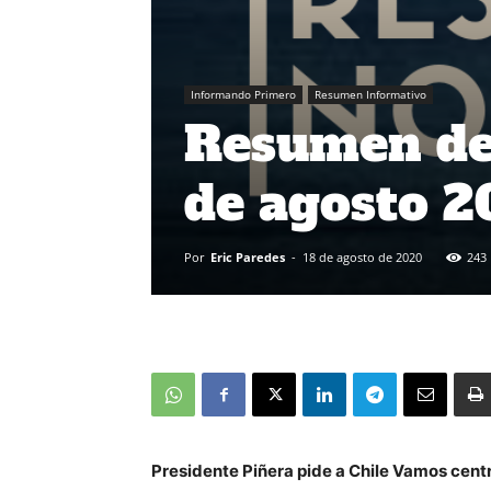
Informando Primero
Resumen Informativo
Resumen de 
de agosto 
Por
Eric Paredes
-
18 de agosto de 2020
243
Presidente Piñera pide a Chile Vamos cent