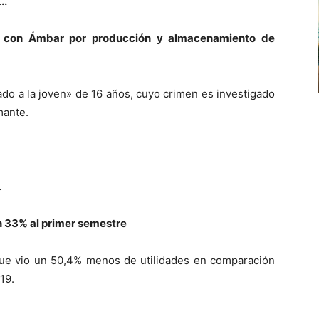
…
..
ía con Ámbar por producción y almacenamiento de
ulado a la joven» de 16 años, cuyo crimen es investigado
mante.
…
n 33% al primer semestre
que vio un 50,4% menos de utilidades en comparación
19.