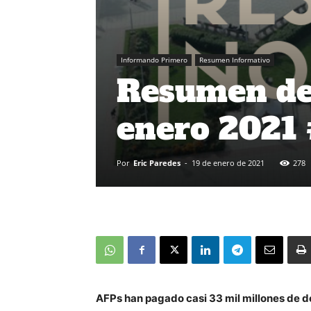
Informando Primero
Resumen Informativo
Resumen de 
enero 2021
Por
Eric Paredes
-
19 de enero de 2021
278
AFPs han pagado casi 33 mil millones de d