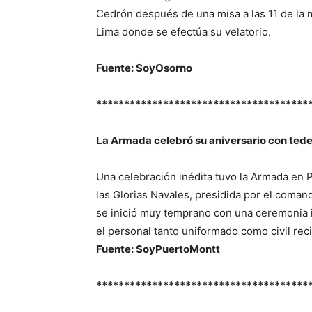
Cedrón después de una misa a las 11 de la 
Lima donde se efectúa su velatorio.
Fuente: SoyOsorno
**************************************
La Armada celebró su aniversario con tede
Una celebración inédita tuvo la Armada en P
las Glorias Navales, presidida por el coman
se inició muy temprano con una ceremonia i
el personal tanto uniformado como civil rec
Fuente: SoyPuertoMontt
**************************************