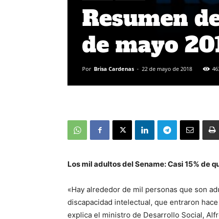
Resumen de 
de mayo 20
Por
Brisa Cardenas
-
22 de mayo de 2018
46
Los mil adultos del Sename: Casi 15% de q
«Hay alrededor de mil personas que son ad
discapacidad intelectual, que entraron hac
explica el ministro de Desarrollo Social, A