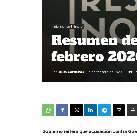
Informando Primero
Resumen de 
febrero 20
Por
Brisa Cardenas
-
4 de febrero de 2020
1
Gobierno reitera que acusación contra Gu