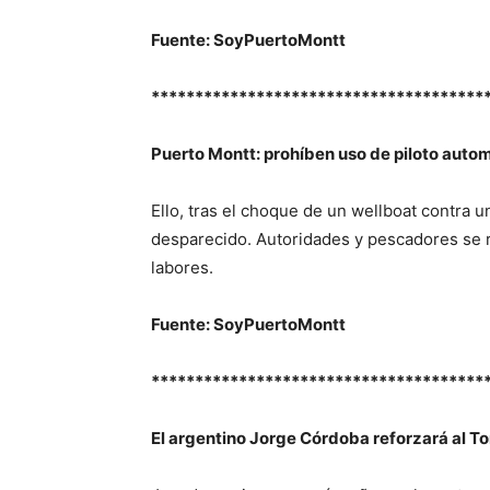
Fuente: SoyPuertoMontt
**************************************
Puerto Montt: prohíben uso de piloto auto
Ello, tras el choque de un wellboat contra u
desparecido. Autoridades y pescadores se 
labores.
Fuente: SoyPuertoMontt
**************************************
El argentino Jorge Córdoba reforzará al To