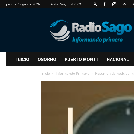
jueves, 6 agosto, 2026
Radio Sago EN VIVO
RadioSago
INICIO
OSORNO
PUERTO MONTT
NACIONAL
Inicio
Informando Primero
Resumen de noticias m