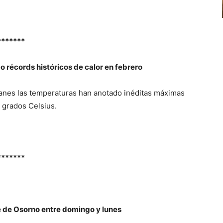
*******
o récords históricos de calor en febrero
lanes las temperaturas han anotado inéditas máximas
9 grados Celsius.
*******
se de Osorno entre domingo y lunes