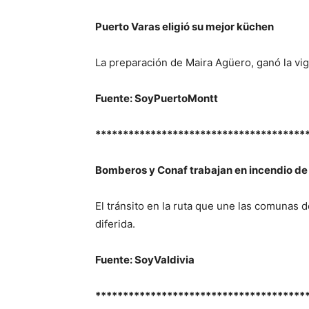
Puerto Varas eligió su mejor küchen
La preparación de Maira Agüero, ganó la vi
Fuente: SoyPuertoMontt
**************************************
Bomberos y Conaf trabajan en incendio de 
El tránsito en la ruta que une las comunas d
diferida.
Fuente: SoyValdivia
**************************************