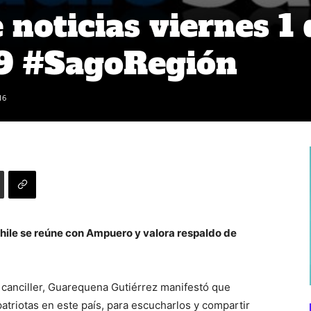
noticias viernes 1 
19 #SagoRegión
16
hile se reúne con Ampuero y valora respaldo de
l canciller, Guarequena Gutiérrez manifestó que
triotas en este país, para escucharlos y compartir