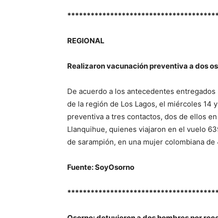
**************************************
REGIONAL
Realizaron vacunación preventiva a dos o
De acuerdo a los antecedentes entregados 
de la región de Los Lagos, el miércoles 14 
preventiva a tres contactos, dos de ellos en
Llanquihue, quienes viajaron en el vuelo 63
de sarampión, en una mujer colombiana de 
Fuente: SoyOsorno
**************************************
Osorno: detuvieron a dos hombres por rece