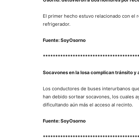
El primer hecho estuvo relacionado con el r
refrigerador.
Fuente: SoyOsorno
**************************************
Socavones en la losa complican tránsito y
Los conductores de buses interurbanos que 
han debido sortear socavones, los cuales 
dificultando aún más el acceso al recinto.
Fuente: SoyOsorno
**************************************