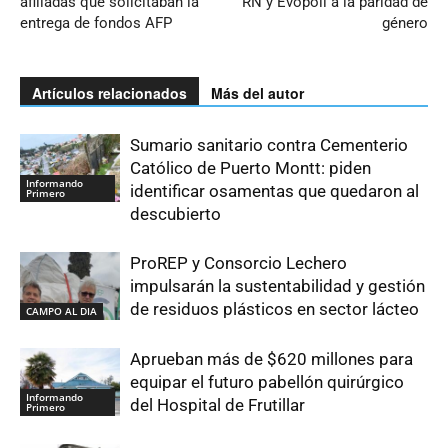
afiliadas que solicitaban la
RN y Evópoli a la paridad de
entrega de fondos AFP
género
Artículos relacionados
Más del autor
Sumario sanitario contra Cementerio
Católico de Puerto Montt: piden
Informando
identificar osamentas que quedaron al
Primero
descubierto
ProREP y Consorcio Lechero
impulsarán la sustentabilidad y gestión
de residuos plásticos en sector lácteo
CAMPO AL DIA
Aprueban más de $620 millones para
equipar el futuro pabellón quirúrgico
Informando
del Hospital de Frutillar
Primero