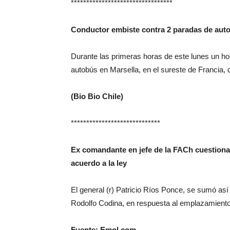
*********************************
Conductor embiste contra 2 paradas de auto
Durante las primeras horas de este lunes un h
autobús en Marsella, en el sureste de Francia, 
(Bio Bio Chile)
*****************************
Ex comandante en jefe de la FACh cuestionad
acuerdo a la ley
El general (r) Patricio Ríos Ponce, se sumó así
Rodolfo Codina, en respuesta al emplazamiento 
Fuente: Emol.com –