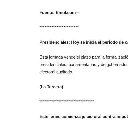
Fuente: Emol.com –
***********************
Presidenciales: Hoy se inicia el período de 
Esta jornada vence el plazo para la formalizaci
presidenciales, parlamentarias y de gobernador
electoral auditado.
(La Tercera)
********************************
Este lunes comienza juicio oral contra imp