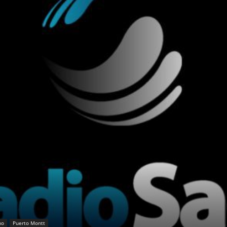
no
Puerto Montt