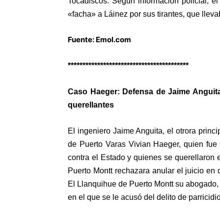
Tocadiscos. Según información policial, el
«facha» a Láinez por sus tirantes, que llev
Fuente: Emol.com
*****************************************
Caso Haeger: Defensa de Jaime Anguita e
querellantes
El ingeniero Jaime Anguita, el otrora princ
de Puerto Varas Vivian Haeger, quien fue 
contra el Estado y quienes se querellaron 
Puerto Montt rechazara anular el juicio en q
El Llanquihue de Puerto Montt su abogado, J
en el que se le acusó del delito de parricid