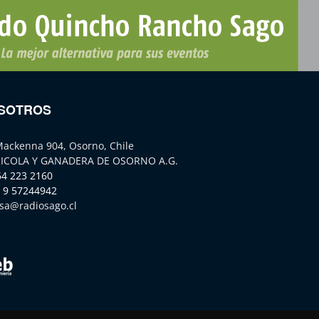
SOTROS
Mackenna 904, Osorno, Chile
ICOLA Y GANADERA DE OSORNO A.G.
64 223 2160
 9 57244942
sa@radiosago.cl