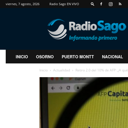
viernes, 7 agosto, 2026
Radio Sago EN VIVO
RadioSago
INICIO
OSORNO
PUERTO MONTT
NACIONAL
Inicio
Actualidad
Retiro 2.0 del 10% de AFP: ¿A qué