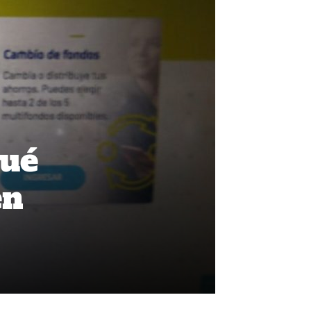
qué
en