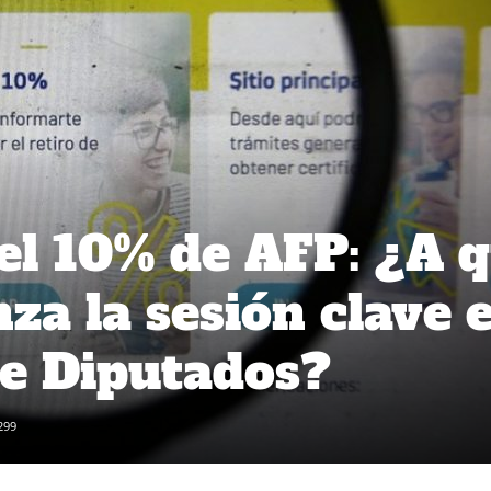
del 10% de AFP: ¿A 
za la sesión clave 
e Diputados?
299