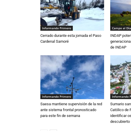
Informando Primero
Campo al Día
Cerrado durante esta jornada el Paso
INDAP poten
Cardenal Samoré
generacional
de INDAP
Informando Primero
Informando 
Saesa mantiene supervisión de la red
Sumario sani
ante sistema frontal pronosticado
Católico de 
para este fin de semana
identificar 
descubierto