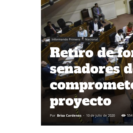
Informando Primero
Nacional
Retiro de f
senadores d
comprometen
proyecto
Por
Brisa Cardenas
-
10 de julio de 2020
554