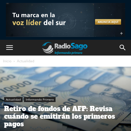
Inicio
Actualidad
Actualidad
Informando Primero
Retiro de fondos de AFP: Revisa
cuándo se emitirán los primeros
pagos