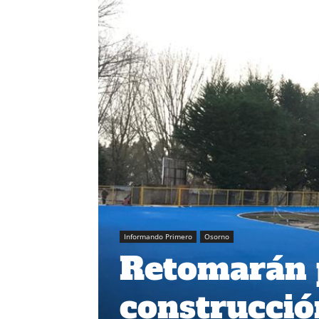
Informando Primero
Osorno
Retomarán 
construcció