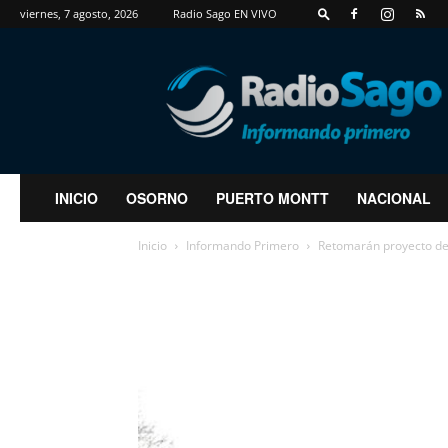
viernes, 7 agosto, 2026
Radio Sago EN VIVO
RadioSago
INICIO
OSORNO
PUERTO MONTT
NACIONAL
Inicio
Informando Primero
Retomarán proyecto de co